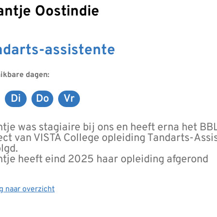
aantje Oostindie
darts-assistente
ikbare dagen:
Di
Do
Vr
aandag
Dinsdag
Donderdag
Vrijdag
tje was stagiaire bij ons en heeft erna het BB
ect van VISTA College opleiding Tandarts-Assi
lgd.
tje heeft eind 2025 haar opleiding afgerond
g naar overzicht