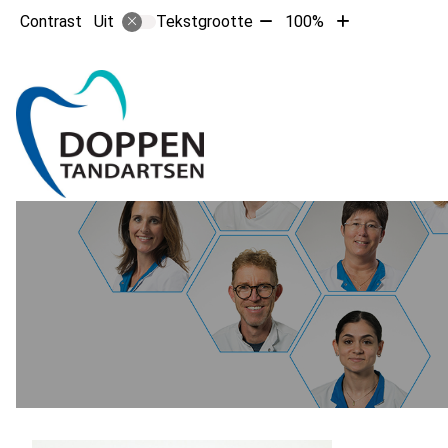
Tekst
Tekst
Contrast
Tekstgrootte
100%
Uit
verkleinen
vergroten
met
met
10%
10%
Hoofdm