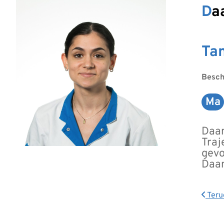
D
Tan
Besch
Ma
M
Daan
Traj
gevo
Daan
Teru