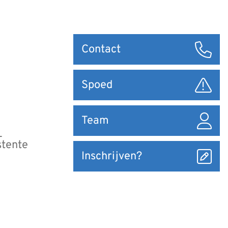
Snel
Contact
naar
Spoed
Team
L
stente
Inschrijven?