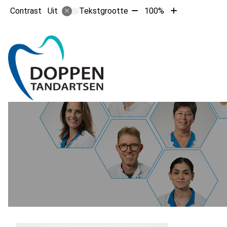
Tekst
Tekst
Contrast
Tekstgrootte
100%
Uit
verkleinen
vergroten
met
met
10%
10%
Hoofdm