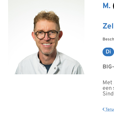
M
Ze
Besch
Di
Di
BIG-
Met 
een 
Sind
Teru