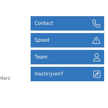
Snel
Contact
naar
Spoed
Team
Inschrijven?
 Marc