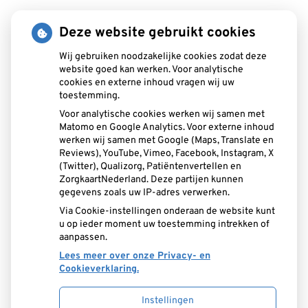
Maandag:
08:00 - 17:15
Deze website gebruikt cookies
Dinsdag:
08:00 - 17:15
Wij gebruiken noodzakelijke cookies zodat deze
Woensdag:
08:00 - 17:15
website goed kan werken. Voor analytische
Donderdag:
08:00 - 17:15
cookies en externe inhoud vragen wij uw
Vrijdag:
08:00 - 16:30
toestemming.
Voor analytische cookies werken wij samen met
Matomo en Google Analytics. Voor externe inhoud
Aangesloten bij:
werken wij samen met Google (Maps, Translate en
Reviews), YouTube, Vimeo, Facebook, Instagram, X
(Twitter), Qualizorg, Patiëntenvertellen en
ZorgkaartNederland. Deze partijen kunnen
gegevens zoals uw IP-adres verwerken.
Via Cookie-instellingen onderaan de website kunt
u op ieder moment uw toestemming intrekken of
aanpassen.
Lees meer over onze Privacy- en
Cookieverklaring.
Instellingen