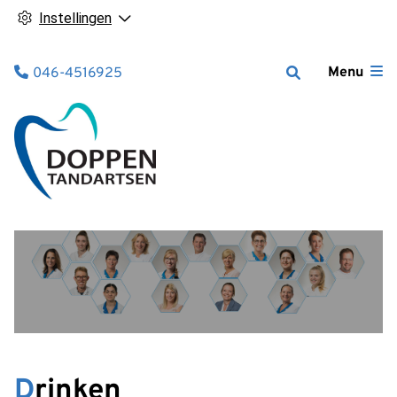
Instellingen
Tel:
Menu
046-4516925
Drinken