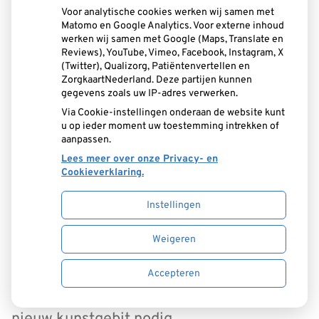
aanbrengen. Zo kan hij bijvoorbeeld
Voor analytische cookies werken wij samen met
Matomo en Google Analytics. Voor externe inhoud
drukknopjes in de wortels en in het
werken wij samen met Google (Maps, Translate en
kunstgebit aanbrengen of gouden kapjes
Reviews), YouTube, Vimeo, Facebook, Instagram, X
(Twitter), Qualizorg, Patiëntenvertellen en
op de wortels aanbrengen, die hij door een
ZorgkaartNederland. Deze partijen kunnen
gegevens zoals uw IP-adres verwerken.
staafje met elkaar verbindt. In het
Via Cookie-instellingen onderaan de website kunt
u op ieder moment uw toestemming intrekken of
kunstgebit brengt hij een huls aan die
aanpassen.
precies over dit staafje past. Hierdoor kan
Lees meer over onze Privacy- en
Cookieverklaring.
het kunstgebit als het ware worden
Instellingen
vastgeklikt. Dit systeem kan, net als de
drukknopjes, aanzienlijk meer houvast
Weigeren
geven aan de overkappingsprothese. In
Accepteren
beide gevallen heeft u dan een geheel