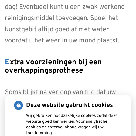
dag! Eventueel kunt u een zwak werkend
reinigingsmiddel toevoegen. Spoel het
kunstgebit altijd goed af met water
voordat u het weer in uw mond plaatst.
Extra voorzieningen bij een
overkappingsprothese
Soms blijkt na verloop van tijd dat uw
overkappingsprothese minder houvast
Deze website gebruikt cookies
heeft dan u had verwacht. Soms kan uw
Wij gebruiken noodzakelijke cookies zodat deze
website goed kan werken. Voor analytische
tandarts dan extra voorzieningen
cookies en externe inhoud vragen wij uw
toestemming.