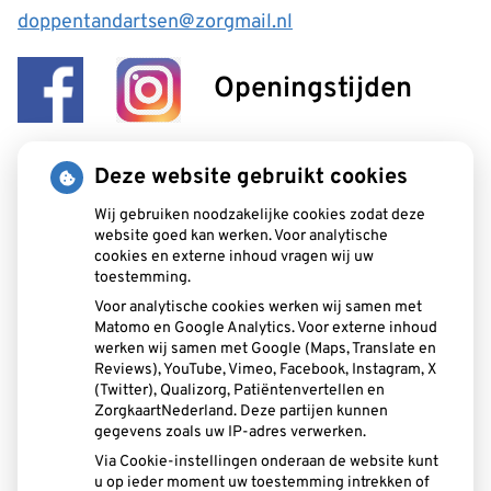
doppentandartsen@zorgmail.nl
Openingstijden
Maandag:
08:00 - 17:15
Deze website gebruikt cookies
Dinsdag:
08:00 - 17:15
Wij gebruiken noodzakelijke cookies zodat deze
Woensdag:
08:00 - 17:15
website goed kan werken. Voor analytische
Donderdag:
08:00 - 17:15
cookies en externe inhoud vragen wij uw
Vrijdag:
08:00 - 16:30
toestemming.
Voor analytische cookies werken wij samen met
Matomo en Google Analytics. Voor externe inhoud
Aangesloten bij:
werken wij samen met Google (Maps, Translate en
Reviews), YouTube, Vimeo, Facebook, Instagram, X
(Twitter), Qualizorg, Patiëntenvertellen en
ZorgkaartNederland. Deze partijen kunnen
gegevens zoals uw IP-adres verwerken.
Via Cookie-instellingen onderaan de website kunt
u op ieder moment uw toestemming intrekken of